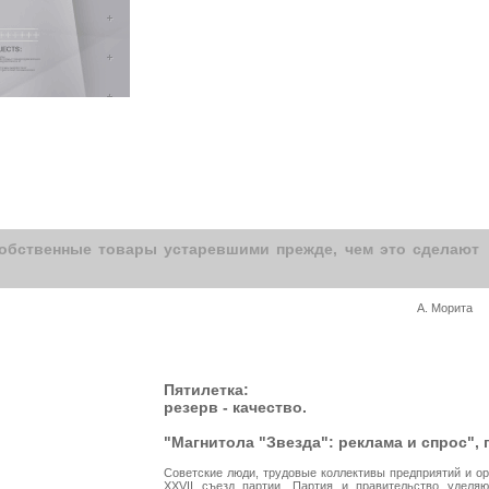
Обр
Кни
Пуб
Нап
собственные товары устаревшими прежде, чем это сделают
А. Морита
Пятилетка:
резерв - качество.
"Магнитола "Звезда": реклама и спрос", г
Советские люди, трудовые коллективы предприятий и ор
XXVII съезд партии. Партия и правительство уделя