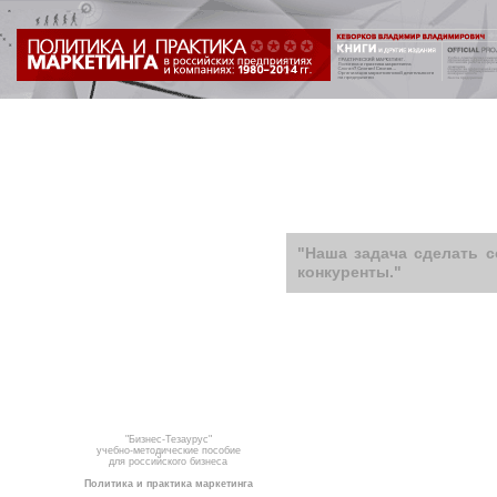
"Наша задача сделать 
конкуренты."
"Бизнес-Тезаурус"
учебно-методические пособие
для российского бизнеса
Политика и практика маркетинга