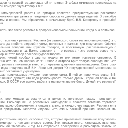
аров на первый год двенадцатой пятилетки. Эта база отчетливо проявилась на
ой ярмарке "Культтовары-86".
й коммерческой работы на ярмарке является предшествующая рекламная
 конъюнктуры рынка и тенденции спроса на данные виды изделий. В сентябре
мы и спроса. Мы обратились к начальнику БриС В.В. Кеворкову с просьбой
ия.
знать, что такое реклама в профессиональном понимании, когда она появилась
о термина - реклама. Реклама (от латинского слова reclamo-выкрикиваю) это
аганда свойств изделий и услуг, полезных и важных для покупателя. Обычно
ельным товарам или группам товаров, и престижную, рассказывающую о
 коммерции и т.д. Важно запомнить, что реклама - это рассказ вовсе не о
оторые этот товар способен удовлетворить.
одних людей сообщить другим людям те или иные торговые сведения. В
00 лет. На нем написано: "Я, Ринос с острова Крит, толкую сновидения". Это
е, реклама появилась вместе с первыми древними цивилизациями. Советская
л издан подписанный В.И. Лениным декрет "О государственной монополии на
тных рекламных учреждений.
оды привлекались лучшие творческие силы. В ней активно участвовал В.В.
 "Обычно думают, что надо рекламировать только дрянь - хорошая вещь и так
ещи. В СССР все должно работать на пролетарское благо. Думайте о рекламе!"
.
х, все модели автомагнитол в целом и, во-вторых, марку предприятия
кции. Размещение на рекламных календарях и плакатах логотипа торгового
путацию объединения, а следовательно, и каждого его изделия. Реклама ни в
и прикрывать качество изделий. Это очень важный принцип, которым мы
остаточно широка, особенно тех, которые привлекают внимание покупателей
оминают о нас длительное время. Это, прежде всего, календари, вымпела,
кламной эмблемой и т.д. Мы стараемся своевременно размещать заказы на