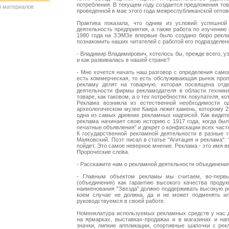
потребления. В текущем году создается предложения тов
и материалов
проведенной в мае этого года межреспубликанской оптов
Практика показала, что одним из условий успешно
деятельность предприятия, а также работа по изучению
1980 года на ЗЭМЗе впервые было создано бюро рекла
познакомить наших читателей с работой его подразделен
- Владимир Владимирович, хотелось бы, прежде всего, у
и как развивалась в нашей стране?
- Мне хочется начать наш разговор с определения самог
есть коммерческая, то есть обслуживающая рынок проп
рекламу делят на товарную, которая посвящена отд
деятельности фирмы рекламодателя в области техники,
товаре, как таковом, а о тех потребностях покупателя, к
Реклама возникла из естественной необходимости 
археологическом музее Каира лежит камень, которому 25
одна из самых древних рекламных надписей. Как видит
реклама начинает свою историю с 1917 года, когда бы
печатные объявления" и декрет о конфискации всех час
К государственной рекламной деятельности в разные г
Маяковский. Поэт писал в статье "Агитация и реклама":
пойдет. Это самое неверное мнение. Реклама - это имя в
Пророческие слова.
- Расскажите нам о рекламной деятельности объединения
- Главным объектом рекламы мы считаем, во-первы
(объединения) как гарантию высокого качества проду
наименования "Звезда" должно поддерживать высокую ре
коем случае не должна, да и не может подменять ил
руководствуемся в своей работе.
Номенклатура используемых рекламных средств у нас д
на ярмарках, выставках-продажах и в магазинах и нап
значки, липкие аппликации, спортивные шапочки с ре