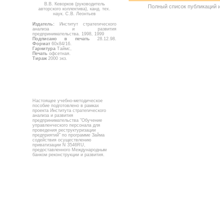
В.В. Кеворков (руководитель
Полный список публикаций 
авторского коллектива), канд. тех.
наук. С.В. Леонтьев
Издатель:
Институт стратегического
анализа и развития
предпринимательства. 1998, 1999
Подписано в печать
28.12.98.
Формат
60х84/16.
Гарнитура
Таймс,
Печать
офсетная.
Тираж
2000 экз.
Настоящее учебно-методическое
пособие подготовлено в рамках
проекта Института стратегического
анализа и развития
предпринимательства "Обучение
управленческого персонала для
проведения реструктуризации
предприятий" по программе Займа
содействия осуществлению
приватизации N 3546RU,
предоставленного Международным
банком реконструкции и развития.