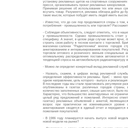
установку рекламных щитов на спортивных сооружениях 
прессе, организовывать прокат рекламных кинороликов.
Принимая решение об использовании тех или иных сре
всучить товар. Разумеется, реклама обязана дойти до б
такие мысли, которые побудят иметь людей иметь высок
- Известно, что до сих пор продолжаются споры о том,
потребления - промышленность или торговля? Расскажит
- Соблюдая объективность, следует отметить, что в наше
у промышленности. Однако промышленность стоит у и
специфику. А значит, в целом ряде случае может ярче, 
строить свою работу в тесном контакте с торговлей. Б
магазинах-салонах "Радиотехника" многих городов с
анкетированием и интервьюированием покупателей. Регу
торговли оптового и розничного звеньев специальные 
оптимальному распределению поставок автомагнитол 
тенденцией спроса на автомобильную радиоаппаратуру в
- Можно ли определит конкретный вклад рекламной слу
- Назвать, скажем, в цифрах вклад рекламной служб
определения эффективности рекламы. БриС - звено прои
одном направлении, цель которого - выпуск и реализация
В последние годы мы стали практиковать регулярное ра
опубликованы в газетах различных городов страны, 
количество заполненных анкет, свыше шестисот, было по
Характерно, что большинство анкетируемых не огранич
целый ряд предложений и пожеланий. Интересно отмети
газетах) рекламных объявлений с анкетой, являющихс
возрос при практически не изменившемся уровне сп
анкетирования сводятся в единый отчет и передаются 
пожелания покупателей.
- В 1986 году планируется начать выпуск новой модел
новой модели на рынке?