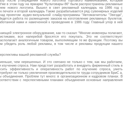
зу после утверждения нового логотипа торгового наименования, который
 Уже в этом году на ярмарке "Культовары-86" были распространены рекламные
ием нового логотипа. Вышел в свет рекламный календарь на 1986 год с
к печати и второй календарь Также разрабатывается ряд сувенирных изделий
над проектом аудио-визуальной слайд-программы "Автомагнитолы "Звезда",
Ведется работа по размещению заказов на изготовление рекламных буклетов.
аботанной нами и намеченной к проведению в 1986 году. Главный упор в ней
ающей электронное оборудование, как-то сказал: "Многие инженеры полагают,
стиками, все наперебой бросятся его покупать. Это не соответствует
е располагает аналогичным товаром, выполняющим те же функции. Поэтому вы
ом убедить роль любой рекламы, в том числе и рекламы продукции нашего
 перспективы вашей рекламной службы?
 меньше, чем нерешенных. И это связано не только с тем, как мы работаем,
и изучению спроса. Нам предстоит разработать и внедрить фирменный стиль в
ысить эффективность и оперативность работ по изучению спроса, уметь
 требуют не только увеличения производительности труда сотрудников БриС а,
 объединения. Проблем тут много: в организационном и кадровом планах. В
соответствии с перспективными планами объединения основные направления