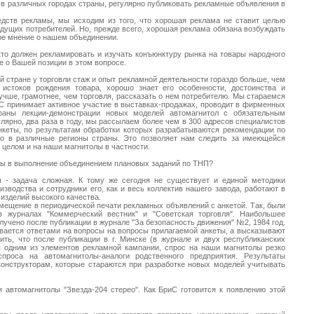
в различных городах страны, регулярно публиковать рекламные объявления в
дств рекламы, мы исходим из того, что хорошая реклама не ставит целью
удущих потребителей. Но, прежде всего, хорошая реклама обязана возбуждать
ое мнение о нашем объединении.
 кто должен рекламировать и изучать конъюнктуру рынка на товары народного
е о Вашей позиции в этом вопросе.
й стране у торговли стаж и опыт рекламной деятельности гораздо больше, чем
стоков рождения товара, хорошо знает его особенности, достоинства и
лучше, грамотнее, чем торговля, рассказать о нем потребителю. Мы стараемся
риС принимает активное участие в выставках-продажах, проводит в фирменных
траны лекции-демонстрации новых моделей автомагнитол с обязательным
лярно, два раза в году, мы рассылаем более чем в 300 адресов специалистов
анкеты, по результатам обработки которых разрабатываются рекомендации по
по в различные регионы страны. Это позволяет нам следить за имеющейся
 целом и на наши магнитолы в частности.
жбы в выполнение объединением плановых заданий по ТНП?
ы - задача сложная. К тому же сегодня не существует и единой методики
зводства и сотрудники его, как и весь коллектив нашего завода, работают в
 изделий высокого качества.
змещение в периодической печати рекламных объявлений с анкетой. Так, были
в журналах "Коммерческий вестник" и "Советская торговля". Наибольшее
лучено после публикации в журнале "За безопасность движения" №2, 1984 год.
ивается ответами на вопросы на вопросы прилагаемой анкеты, а высказывают
ть, что после публикации в г. Минске (в журнале и двух республиканских
я одним из элементов рекламной кампании, спрос на наши магнитолы резко
роса на автомагнитолы-аналоги родственного предприятия. Результаты
конструкторам, которые стараются при разработке новых моделей учитывать
и автомагнитолы "Звезда-204 стерео". Как БриС готовится к появлению этой