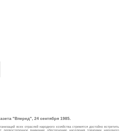
ащение автора сайта
ги
ликации материалы
ишите нам
азета "Вперед", 24 сентября 1985.
ганизаций всех отраслей народного хозяйства стремятся достойно встретить
ют первостепенное внимание обеспечению населения товарами народного