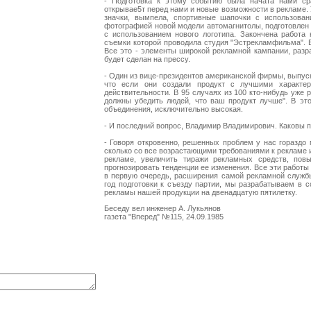
- Подготовка к этому событию была начата нами сра
открывае5т перед нами и новые возможности в рекламе.
значки, вымпела, спортивные шапочки с использован
фотографией новой модели автомагнитолы, подготовлен 
с использованием нового логотипа. Закончена работа 
съемки которой проводила студия "Эстрекламфильма". 
Все это - элементы широкой рекламной кампании, разр
будет сделан на прессу.
- Один из вице-президентов американской фирмы, выпуск
что если они создали продукт с лучшими характери
действительности. В 95 случаях из 100 кто-нибудь уж
должны убедить людей, что ваш продукт лучше". В эт
объединения, исключительно высокая.
- И последний вопрос, Владимир Владимирович. Каковы
- Говоря откровенно, решенных проблем у нас гораздо
сколько со все возрастающими требованиями к рекламе 
рекламе, увеличить тиражи рекламных средств, пов
прогнозировать тенденции ее изменения. Все эти работы
в первую очередь, расширения самой рекламной службы
год подготовки к съезду партии, мы разрабатываем в 
рекламы нашей продукции на двенадцатую пятилетку.
Беседу вел инженер А. Лукьянов
газета "Вперед" №115, 24.09.1985